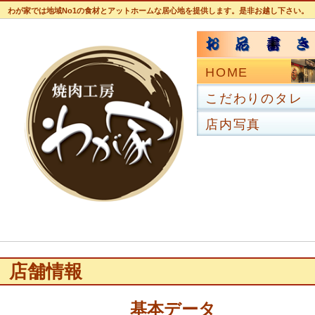
わが家では地域No1の食材とアットホームな居心地を提供します。是非お越し下さい。
お品書き
焼肉工房 わが
家
HOME
こだわりのタレ
店内写真
店舗情報
基本データ