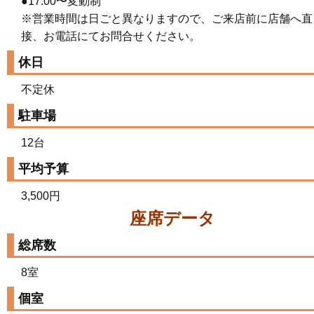
●17:00〜変動制
※営業時間は日ごと異なりますので、ご来店前に店舗へ直
接、お電話にてお問合せください。
休日
不定休
駐車場
12台
平均予算
3,500円
座席データ
総席数
8室
個室