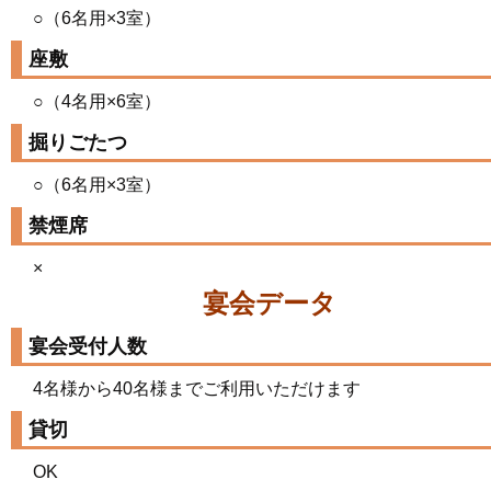
○（6名用×3室）
座敷
○（4名用×6室）
掘りごたつ
○（6名用×3室）
禁煙席
×
宴会データ
宴会受付人数
4名様から40名様までご利用いただけます
貸切
OK